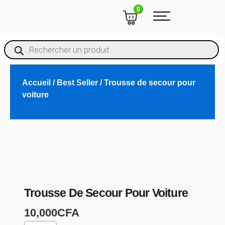
Aller
CART
0
au
contenu
Recherche
De
Produits
Accueil
/
Best Seller
/ Trousse de secour pour
voiture
Trousse De Secour Pour Voiture
10,000
CFA