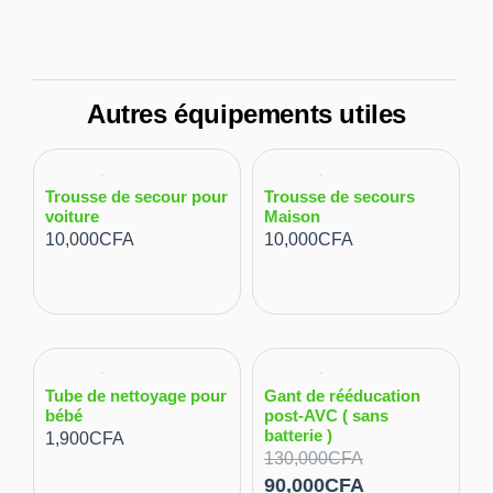
Autres équipements utiles
Trousse de secour pour
Trousse de secours
voiture
Maison
10,000
CFA
10,000
CFA
Tube de nettoyage pour
Gant de rééducation
bébé
post-AVC ( sans
batterie )
1,900
CFA
L
L
130,000
CFA
90,000
CFA
e
e