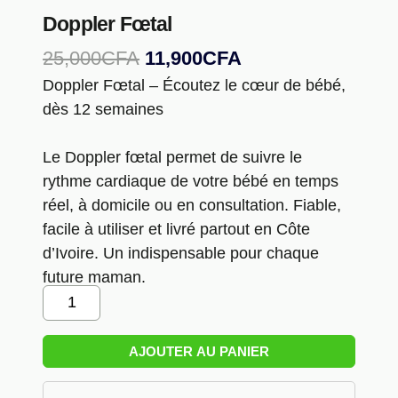
Doppler Fœtal
Le
Le
25,000
CFA
11,900
CFA
prix
prix
Doppler Fœtal – Écoutez le cœur de bébé,
initial
actuel
dès 12 semaines
était :
est :
25,000CFA.
11,900CFA.
Le Doppler fœtal permet de suivre le
rythme cardiaque de votre bébé en temps
réel, à domicile ou en consultation. Fiable,
facile à utiliser et livré partout en Côte
d’Ivoire. Un indispensable pour chaque
future maman.
Quantité
De
Doppler
AJOUTER AU PANIER
Fœtal