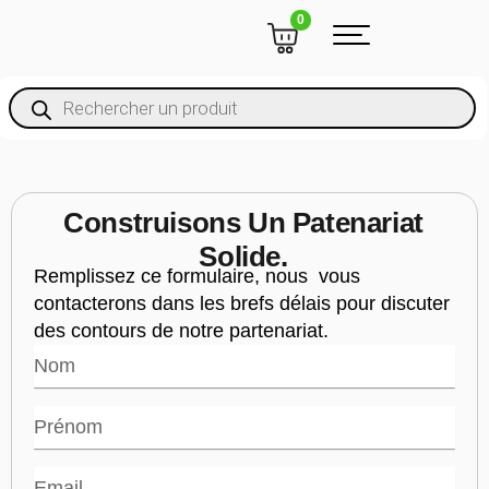
Aller
CART
0
au
contenu
Recherche
De
Produits
Construisons Un Patenariat
Solide.
Remplissez ce formulaire, nous vous
contacterons dans les brefs délais pour discuter
des contours de notre partenariat.
Nom
Prénom
Email