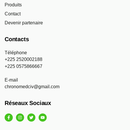
Produits
Contact
Devenir partenaire
Contacts
Téléphone
+225 2520002188
+225 0575866667
E-mail
chronomedciv@gmail.com
Réseaux Sociaux
F
I
T
Y
a
n
w
o
c
s
i
u
e
t
t
t