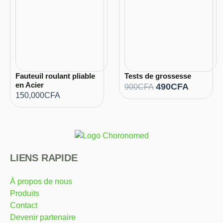
Fauteuil roulant pliable
Tests de grossesse
en Acier
L
490
CFA
L
900
CFA
150,000
CFA
e
e
p
p
r
r
i
i
x
x
LIENS RAPIDE
i
a
n
c
À propos de nous
i
t
Produits
t
u
Contact
i
e
Devenir partenaire
a
l