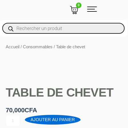
Aller
CART
0
au
contenu
Recherche
De
Produits
Accueil
/
Consommables
/ Table de chevet
TABLE DE CHEVET
70,000
CFA
Quantité
AJOUTER AU PANIER
De