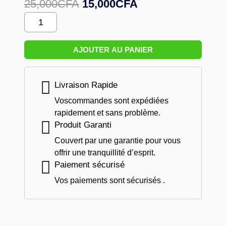
Le
Le
25,000
CFA
15,000
CFA
prix
prix
Quantité
initial
actuel
De
était :
est :
Glucometre
25,000CFA.
15,000CFA.
AJOUTER AU PANIER
On
CAL
EXTRA
Livraison Rapide
+
Voscommandes sont expédiées
35
rapidement et sans problème.
Bandelettes
Produit Garanti
Couvert par une garantie pour vous
offrir une tranquillité d’esprit.
Paiement sécurisé
Vos paiements sont sécurisés .