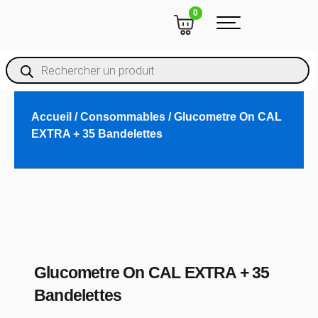
Aller
CART
0
au
contenu
Recherche
De
Produits
Accueil
/
Consommables
/ Glucometre On CAL
EXTRA + 35 Bandelettes
Glucometre On CAL EXTRA + 35
Bandelettes