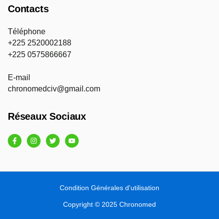
Contacts
Téléphone
+225 2520002188
+225 0575866667
E-mail
chronomedciv@gmail.com
Réseaux Sociaux
F
I
T
Y
a
n
w
o
c
s
i
u
e
t
t
t
b
a
t
u
o
g
e
b
o
r
r
e
k
a
Condition Générales d'utilisation
-
m
f
Copyright © 2025 Chronomed