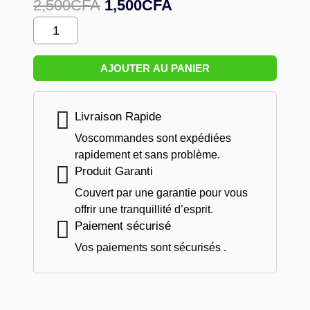
Le
Le
2,500
CFA
1,500
CFA
prix
prix
Quantité
initial
actuel
De
était :
est :
Masque
2,500CFA.
1,500CFA.
AJOUTER AU PANIER
Chirurgical
Bleu
–
Livraison Rapide
Boîte
Voscommandes sont expédiées
De
rapidement et sans problème.
50
Produit Garanti
Couvert par une garantie pour vous
offrir une tranquillité d’esprit.
Paiement sécurisé
Vos paiements sont sécurisés .