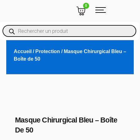
Aller
CART
0
au
contenu
Recherche
De
Produits
Accueil
/
Protection
/ Masque Chirurgical Bleu –
Boîte de 50
Masque Chirurgical Bleu – Boîte
De 50